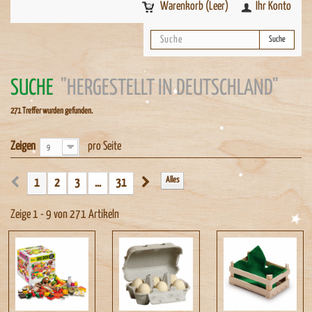
Warenkorb
(Leer)
Ihr Konto
Suche
SUCHE
"HERGESTELLT IN DEUTSCHLAND"
271 Treffer wurden gefunden.
Zeigen
pro Seite
9
Alles
1
2
3
...
31
Zeige 1 - 9 von 271 Artikeln