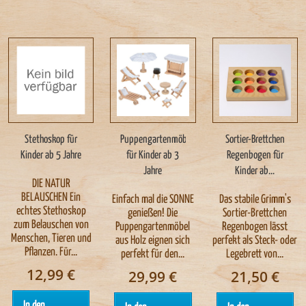
Stethoskop für
Puppengartenmöbel
Sortier-Brettchen
Kinder ab 5 Jahre
für Kinder ab 3
Regenbogen für
Jahre
Kinder ab...
DIE NATUR
BELAUSCHEN Ein
Einfach mal die SONNE
Das stabile Grimm's
echtes Stethoskop
genießen! Die
Sortier-Brettchen
zum Belauschen von
Puppengartenmöbel
Regenbogen lässt
Menschen, Tieren und
aus Holz eignen sich
perfekt als Steck- oder
Pflanzen. Für...
perfekt für den...
Legebrett von...
12,99 €
29,99 €
21,50 €
In den