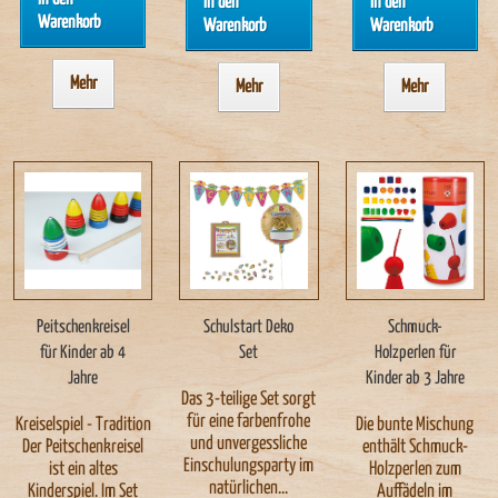
In den
In den
Warenkorb
Warenkorb
Warenkorb
Mehr
Mehr
Mehr
Peitschenkreisel
Schulstart Deko
Schmuck-
für Kinder ab 4
Set
Holzperlen für
Jahre
Kinder ab 3 Jahre
Das 3-teilige Set sorgt
für eine farbenfrohe
Kreiselspiel - Tradition
Die bunte Mischung
und unvergessliche
Der Peitschenkreisel
enthält Schmuck-
Einschulungsparty im
ist ein altes
Holzperlen zum
natürlichen...
Kinderspiel. Im Set
Auffädeln im