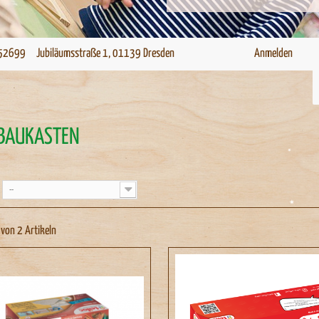
52699 Jubiläumsstraße 1, 01139 Dresden
Anmelden
NBAUKÄSTEN
--
 von 2 Artikeln