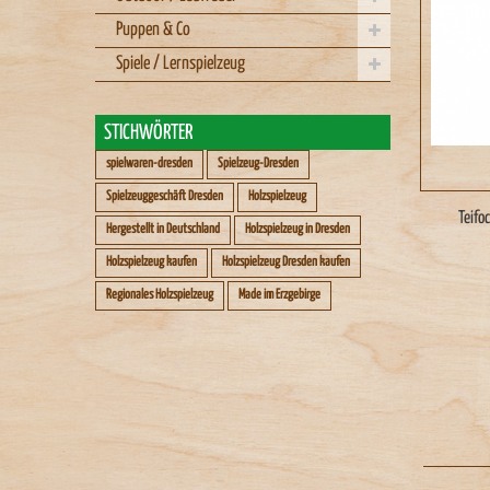
Puppen & Co
Spiele / Lernspielzeug
STICHWÖRTER
spielwaren-dresden
Spielzeug-Dresden
Spielzeuggeschäft Dresden
Holzspielzeug
Teifo
Hergestellt in Deutschland
Holzspielzeug in Dresden
Holzspielzeug kaufen
Holzspielzeug Dresden kaufen
Regionales Holzspielzeug
Made im Erzgebirge