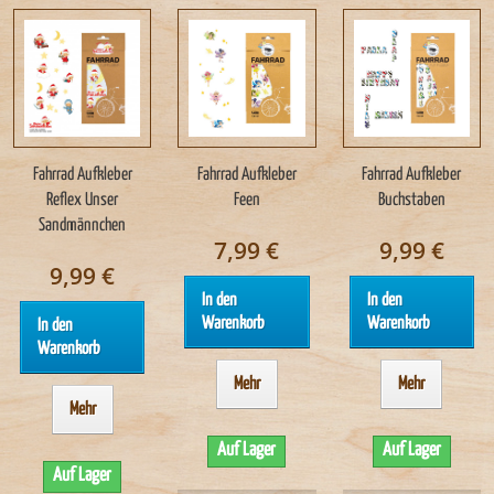
Fahrrad Aufkleber
Fahrrad Aufkleber
Fahrrad Aufkleber
Reflex Unser
Feen
Buchstaben
Sandmännchen
7,99 €
9,99 €
9,99 €
In den
In den
Warenkorb
Warenkorb
In den
Warenkorb
Mehr
Mehr
Mehr
Auf Lager
Auf Lager
Auf Lager