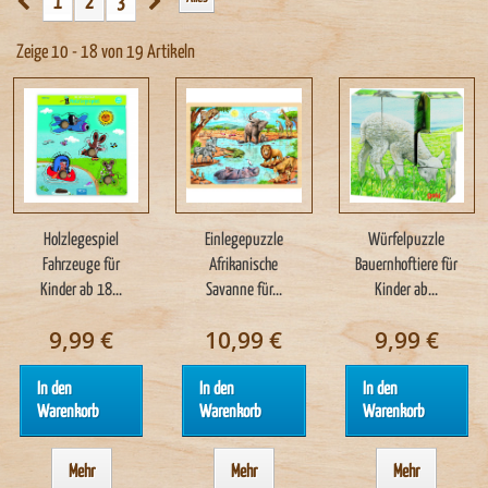
1
2
3
Zeige 10 - 18 von 19 Artikeln
Holzlegespiel
Einlegepuzzle
Würfelpuzzle
Fahrzeuge für
Afrikanische
Bauernhoftiere für
Kinder ab 18...
Savanne für...
Kinder ab...
9,99 €
10,99 €
9,99 €
In den
In den
In den
Warenkorb
Warenkorb
Warenkorb
Mehr
Mehr
Mehr