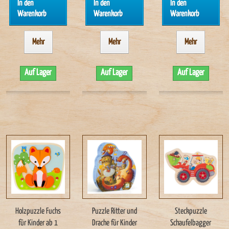
In den
In den
In den
Warenkorb
Warenkorb
Warenkorb
Mehr
Mehr
Mehr
Auf Lager
Auf Lager
Auf Lager
Holzpuzzle Fuchs
Puzzle Ritter und
Steckpuzzle
für Kinder ab 1
Drache für Kinder
Schaufelbagger