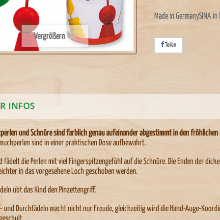
Made in GermanySINA in
Vergrößern
Teilen
R INFOS
zperlen und Schnüre sind farblich genau aufeinander abgestimmt in den fröhlich
muckperlen sind in einer praktischen Dose aufbewahrt.
d fädelt die Perlen mit viel Fingerspitzengefühl auf die Schnüre. Die Enden der di
eichter in das vorgesehene Loch geschoben werden.
deln übt das Kind den Pinzettengriff.
- und Durchfädeln macht nicht nur Freude, gleichzeitig wird die Hand-Auge-Koordi
geschult.