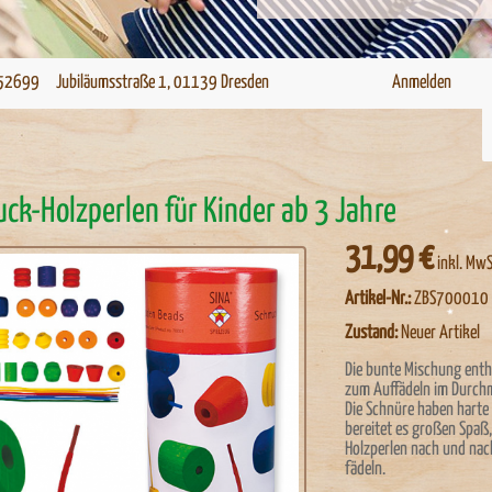
52699 Jubiläumsstraße 1, 01139 Dresden
Anmelden
ck-Holzperlen für Kinder ab 3 Jahre
31,99 €
inkl. MwS
Artikel-Nr.:
ZBS700010
Zustand:
Neuer Artikel
Die bunte Mischung enth
zum Auffädeln im Durch
Die Schnüre haben harte
bereitet es großen Spaß,
Holzperlen nach und nac
fädeln.