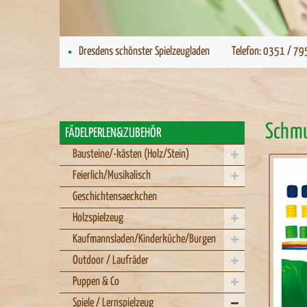
Dresdens schönster Spielzeugladen
Telefon: 0351 / 79
Schmu
FÄDELPERLEN&ZUBEHÖR
Bausteine/-kästen (Holz/Stein)
Feierlich/Musikalisch
Geschichtensaeckchen
Holzspielzeug
Kaufmannsladen/Kinderküche/Burgen
Outdoor / Laufräder
Puppen & Co
Spiele / Lernspielzeug