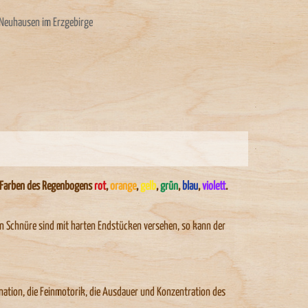
 Neuhausen im Erzgebirge
en Farben des Regenbogens
rot
,
orange
,
gelb
,
grün
,
blau
,
violett
.
cken Schnüre sind mit harten Endstücken versehen, so kann der
nation, die Feinmotorik, die Ausdauer und Konzentration des