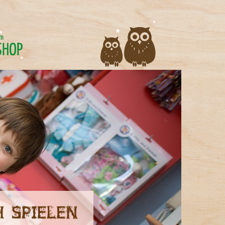
im
SHOP