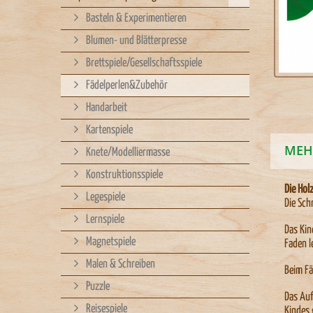
Basteln & Experimentieren
Blumen- und Blätterpresse
Brettspiele/Gesellschaftsspiele
Fädelperlen&Zubehör
Handarbeit
Kartenspiele
MEH
Knete/Modelliermasse
Konstruktionsspiele
Die Hol
Legespiele
Die Sch
Lernspiele
Das Kin
Magnetspiele
Faden l
Malen & Schreiben
Beim Fä
Puzzle
Das Auf
Reisespiele
Kindes 