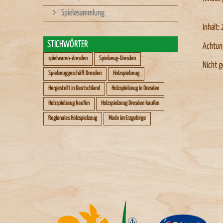
Spielesammlung
Inhalt:
STICHWÖRTER
Achtun
spielwaren-dresden
Spielzeug-Dresden
Nicht g
Spielzeuggeschäft Dresden
Holzspielzeug
Hergestellt in Deutschland
Holzspielzeug in Dresden
Holzspielzeug kaufen
Holzspielzeug Dresden kaufen
Regionales Holzspielzeug
Made im Erzgebirge