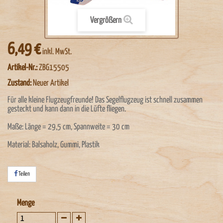
Vergrößern
6,49 €
inkl. MwSt.
Artikel-Nr.:
ZBG15505
Zustand:
Neuer Artikel
Für alle kleine Flugzeugfreunde! Das Segelflugzeug ist schnell zusammen
gesteckt und kann dann in die Lüfte fliegen.
Maße: Länge = 29,5 cm, Spannweite = 30 cm
Material: Balsaholz, Gummi, Plastik
Teilen
Menge