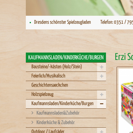
Dresdens schönster Spielzeugladen
Telefon: 0351 / 79
Erzi S
KAUFMANNSLADEN/KINDERKÜCHE/BURGEN
Bausteine/-kästen (Holz/Stein)
Feierlich/Musikalisch
Geschichtensaeckchen
Holzspielzeug
Kaufmannsladen/Kinderküche/Burgen
Kaufmannsladen&Zubehör
Kinderküche & Zubehör
Outdoor / Laufräder