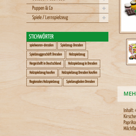
Puppen & Co
Spiele / Lernspielzeug
STICHWÖRTER
spielwaren-dresden
Spielzeug-Dresden
Spielzeuggeschäft Dresden
Holzspielzeug
Hergestellt in Deutschland
Holzspielzeug in Dresden
Holzspielzeug kaufen
Holzspielzeug Dresden kaufen
Regionales Holzspielzeug
Spielzeugladen Dresden
MEH
Inhalt:
Kirsche
Paprika
Milchfl