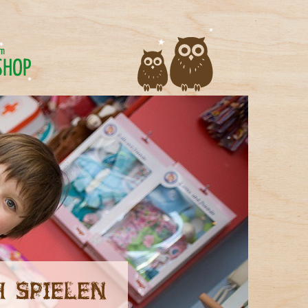
im
SHOP